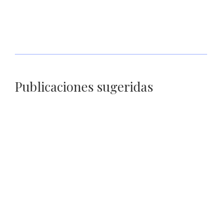
Realizará Gobierno de Zacatecas curso de verano para Niñas,
Niños y Adolescentes
Publicaciones sugeridas