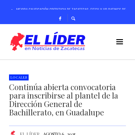
MEJORA CALIFICACIÓN CREDITICIA DE ZACATECAS; FITCH Y HR RATINGS RECONO
ANUNCIA GOBERNADOR DAVID MONREAL CAMPAÑA ESTATAL PARA PREVENIR Y CO
OPERACIÓN RASTRILLO DEBILITA ESTRUCTURAS CRIMINALES; ASEGURAN TIGRE D
REALIZARÁ GOBIERNO DE ZACATECAS CURSO DE VERANO PARA NIÑAS, NIÑOS Y 
REGISTRA CONSTRUCCIÓN DE CASA CUNA “SEMILLITAS” 99 POR CIENTO DE AVA
RESPALDA SSP A MADRES BUSCADORAS PARA REALIZAR ACCIONES DE LOCALIZAC
ANTE MÁS DE 4 MIL PRODUCTORES Y GANADEROS, ANUNCIA GOBERNADOR DAVID
LOCALES
Continúa abierta convocatoria
CON REDUCCIÓN DE 97% EN HOMICIDIOS, HOY NO PRIVA LA IMPUNIDAD EN ZA
para inscribirse al plantel de la
Dirección General de
Bachillerato, en Guadalupe
EL LÍDER
AGOSTO 6, 2025