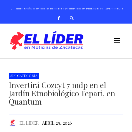
OPERACIÓN RASTRILLO DEBILITA ESTRUCTURAS CRIMINALES; ASEGURAN TIGRE D
REALIZARÁ GOBIERNO DE ZACATECAS CURSO DE VERANO PARA NIÑAS, NIÑOS Y 
REGISTRA CONSTRUCCIÓN DE CASA CUNA “SEMILLITAS” 99 POR CIENTO DE AVA
RESPALDA SSP A MADRES BUSCADORAS PARA REALIZAR ACCIONES DE LOCALIZAC
ANTE MÁS DE 4 MIL PRODUCTORES Y GANADEROS, ANUNCIA GOBERNADOR DAVID
CON REDUCCIÓN DE 97% EN HOMICIDIOS, HOY NO PRIVA LA IMPUNIDAD EN ZA
CON INVERSIÓN SUPERIOR A 96 MIL MILLONES DE PESOS, IMPULSA GOBERNADO
SIN CATEGORÍA
Invertirá Cozcyt 7 mdp en el
CONTINUARÁ SSZ CON ESTERILIZACIONES GRATUITAS EN PERROS Y GATOS DUR
Jardín Etnobiológico Tepari, en
Quantum
EL LIDER
ABRIL 29, 2026