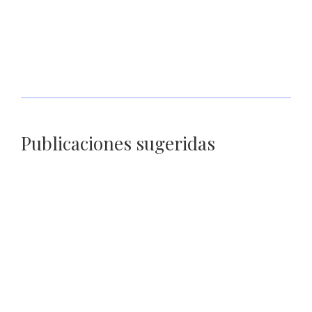
Ante más de 4 mil productores y ganaderos, anuncia
Gobernador David Monreal nueva etapa para fortalecer al
campo zacatecano
Publicaciones sugeridas