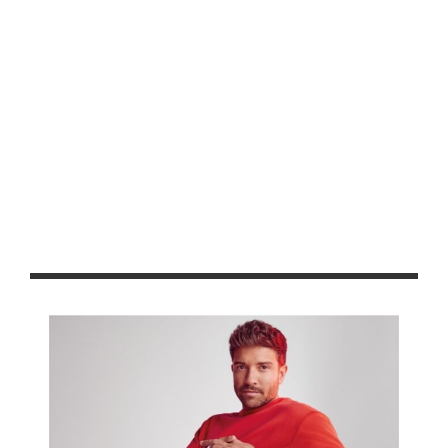
Encabezan Gobernador David Monreal y Secretaria Alicia
Bárcena recorrido en proyectos de agricultura de
conservación y tecnificación hídrica