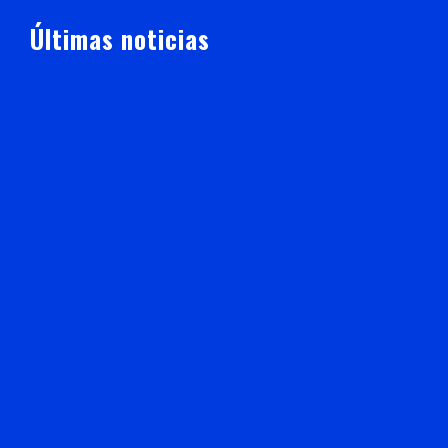
Últimas noticias
Operación Rastrillo debilita estructuras criminales;
aseguran tigre de bengala y avanzan investigaciones
por hechos del 18 de julio
EL LIDER
AGOSTO 6, 2026