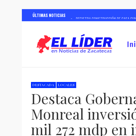
ÚLTIMAS NOTICIAS
REGISTRA CONSTRUCCIÓN DE CASA CUNA
RESPALDA SSP A MADRES BUSCADORAS P
ANTE MÁS DE 4 MIL PRODUCTORES Y G
In
CON REDUCCIÓN DE 97% EN HOMICIDIOS
CON INVERSIÓN SUPERIOR A 96 MIL MI
CONTINUARÁ SSZ CON ESTERILIZACION
SERÁ GUADALUPE EL PRIMER MUNICIPIO
DESTACADA
LOCALES
Destaca Gobern
GASTRONOMÍA INTERNACIONAL ENRIQUEC
Monreal inversió
mil 272 mdp en i