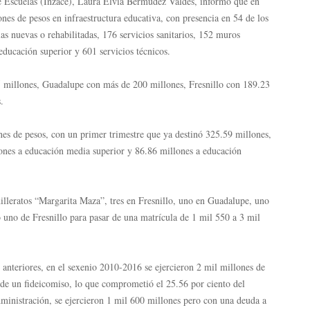
de Escuelas (Inzace), Laura Elvia Bermúdez Valdés, informó que en
nes de pesos en infraestructura educativa, con presencia en 54 de los
s nuevas o rehabilitadas, 176 servicios sanitarios, 152 muros
ducación superior y 601 servicios técnicos.
 millones, Guadalupe con más de 200 millones, Fresnillo con 189.23
.
es de pesos, con un primer trimestre que ya destinó 325.59 millones,
lones a educación media superior y 86.86 millones a educación
illeratos “Margarita Maza”, tres en Fresnillo, uno en Guadalupe, uno
 uno de Fresnillo para pasar de una matrícula de 1 mil 550 a 3 mil
s anteriores, en el sexenio 2010-2016 se ejercieron 2 mil millones de
 de un fideicomiso, lo que comprometió el 25.56 por ciento del
dministración, se ejercieron 1 mil 600 millones pero con una deuda a