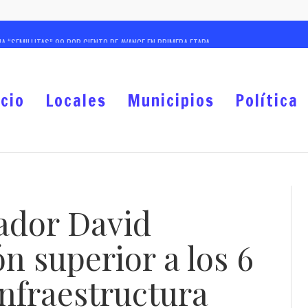
 “SEMILLITAS” 99 POR CIENTO DE AVANCE EN PRIMERA ETAPA
ARA REALIZAR ACCIONES DE LOCALIZACIÓN EN CERERESO VARONIL
ANADEROS, ANUNCIA GOBERNADOR DAVID MONREAL NUEVA ETAPA PARA FORTALECER AL CAM
icio
Locales
Municipios
Política
, HOY NO PRIVA LA IMPUNIDAD EN ZACATECAS: GOBERNADOR DAVID MONREAL
LLONES DE PESOS, IMPULSA GOBERNADOR DAVID MONREAL A LA EDUCACIÓN COMO UNA DE S
ES GRATUITAS EN PERROS Y GATOS DURANTE EL MES DE AGOSTO
 EN IZAR BANDERA BLANCA EN RESCATE DE SUS CARRETERAS: GOBERNADOR DAVID MONREAL
ador David
E INTERCAMBIO CULTURAL DEL 29 FZFI 2026
n superior a los 6
nfraestructura