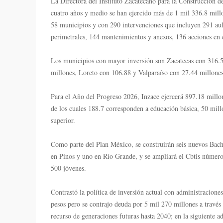
La Directora del Instituto Zacatecano para la Construcción 
cuatro años y medio se han ejercido más de 1 mil 336.8 millo
58 municipios y con 290 intervenciones que incluyen 291 aula
perimetrales, 144 mantenimientos y anexos, 136 acciones en e
Los municipios con mayor inversión son Zacatecas con 316.5
millones, Loreto con 106.88 y Valparaíso con 27.44 millones
Para el Año del Progreso 2026, Inzace ejercerá 897.18 millon
de los cuales 188.7 corresponden a educación básica, 50 mil
superior.
Como parte del Plan México, se construirán seis nuevos Bach
en Pinos y uno en Río Grande, y se ampliará el Cbtis número
500 jóvenes.
Contrastó la política de inversión actual con administracione
pesos pero se contrajo deuda por 5 mil 270 millones a través
recurso de generaciones futuras hasta 2040; en la siguiente a