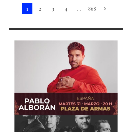
1
2
3
4
…
868