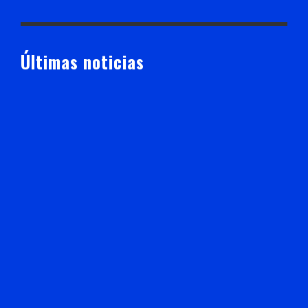
Últimas noticias
Registra construcción de Casa Cuna “Semillitas” 99