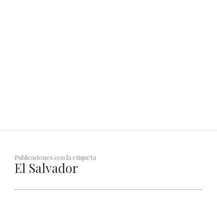
Gobierno de Alejandro Tello honró su compromiso
con los migrantes zacatecanos
EL LÍDER
Publicaciones con la etiqueta
El Salvador