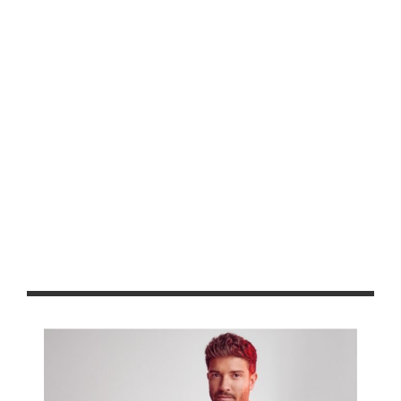
DESTACADA
MUNICIPIOS
Llega a El Salvador la Feria DIFerente
AGOSTO 26, 2019