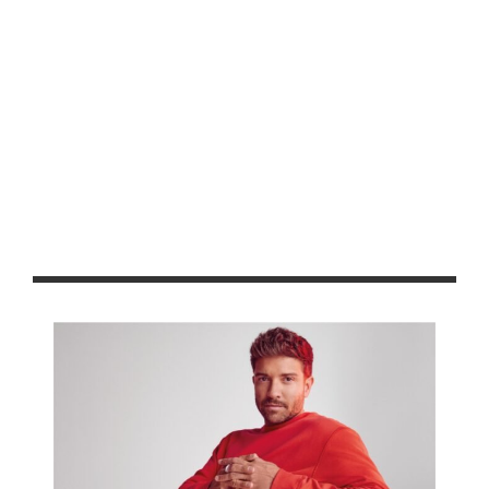
Presenta Juan Coronel Rivera su poemario “Llegamos
hambre”, en la Feria Nacional del Libro de Zacatecas