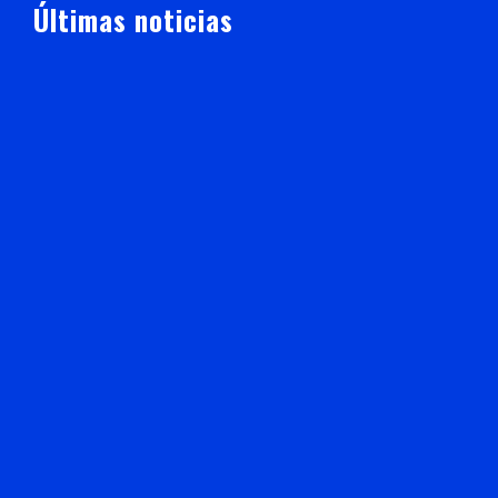
Últimas noticias
Registra construcción de Casa Cuna “Semillitas” 99
por ciento de avance en primera etapa
EL LIDER
AGOSTO 5, 2026