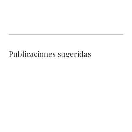
Tasa de dependencia en el Issstezac agrava la crisis financiera
del instituto de pensiones
Publicaciones sugeridas