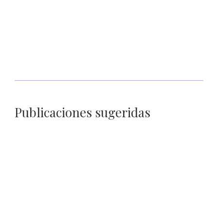
Secretario de Seguridad y Coparmex acuerdan acciones de
prevención y combate al delito
Publicaciones sugeridas