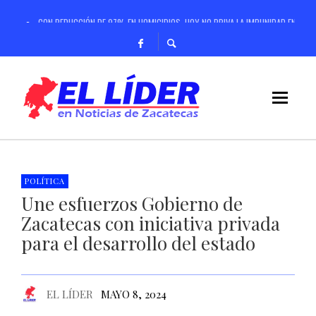
CON REDUCCIÓN DE 97% EN HOMICIDIOS, HOY NO PRIVA LA IMPUNIDAD EN ZA
CON INVERSIÓN SUPERIOR A 96 MIL MILLONES DE PESOS, IMPULSA GOBERNADO
CONTINUARÁ SSZ CON ESTERILIZACIONES GRATUITAS EN PERROS Y GATOS DUR
SERÁ GUADALUPE EL PRIMER MUNICIPIO EN IZAR BANDERA BLANCA EN RESCATE
GASTRONOMÍA INTERNACIONAL ENRIQUECE INTERCAMBIO CULTURAL DEL 29 FZF
REHABILITA GOBIERNO DE ZACATECAS CANCHA DE FÚTBOL RÁPIDO EN JUCHIPILA
REALIZARÁ GOBIERNO DE ZACATECAS ANÁLISIS A FONDO SOBRE BACHILLERATO MI
POLÍTICA
Une esfuerzos Gobierno de
CONTINÚA GOBIERNO DE ZACATECAS CAMPAÑAS PERMANENTES DEL REGISTRO CIV
Zacatecas con iniciativa privada
para el desarrollo del estado
EL LÍDER
MAYO 8, 2024