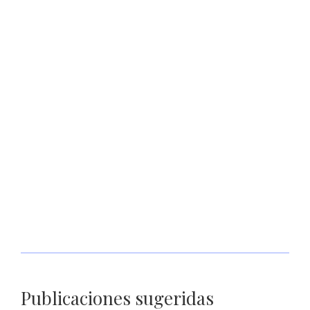
Registra construcción de Casa Cuna “Semillitas” 99 por ciento
de avance en primera etapa
Respalda SSP a madres buscadoras para realizar acciones de
localización en CERERESO varonil
Publicaciones sugeridas