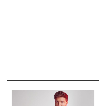
Acude célula de búsqueda de personas a la comunidad de El
Jagüey
Rescatan espacios en Cecytez y Cobaez de Vetagrande,
Pánuco y Zacatecas