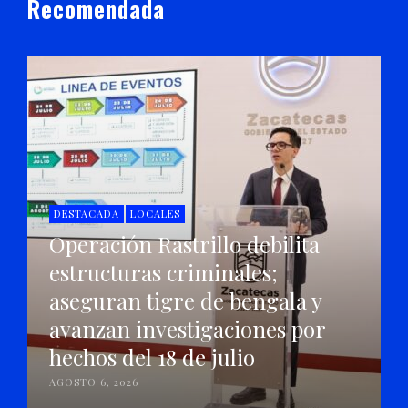
Recomendada
DESTACADA
LOCALES
Operación Rastrillo debilita
estructuras criminales;
aseguran tigre de bengala y
avanzan investigaciones por
hechos del 18 de julio
AGOSTO 6, 2026