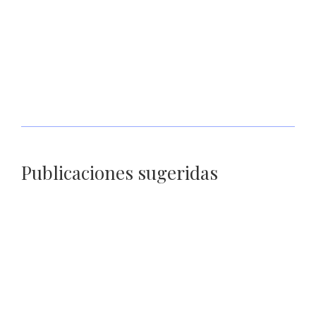
Respalda SSP a madres buscadoras para realizar acciones de
localización en CERERESO varonil
Publicaciones sugeridas