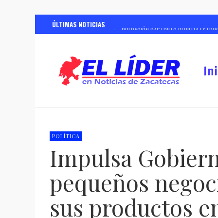
ÚLTIMAS NOTICIAS
OPERACIÓN RASTRILLO DEBILITA ESTRUC
REALIZARÁ GOBIERNO DE ZACATECAS CU
REGISTRA CONSTRUCCIÓN DE CASA CUNA
In
RESPALDA SSP A MADRES BUSCADORAS P
ANTE MÁS DE 4 MIL PRODUCTORES Y G
CON REDUCCIÓN DE 97% EN HOMICIDIOS
CON INVERSIÓN SUPERIOR A 96 MIL MI
POLÍTICA
Impulsa Gobiern
CONTINUARÁ SSZ CON ESTERILIZACION
pequeños negoci
sus productos e