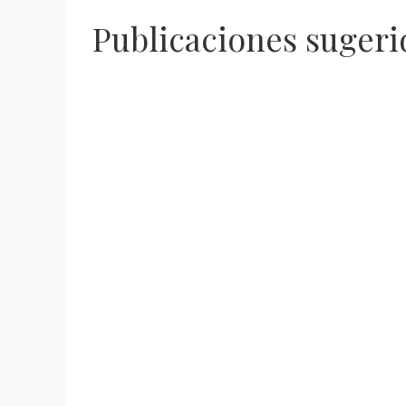
Publicaciones sugeri
Detienen Fuerzas de Seguridad a dos
Con 120 nuevos
masculinos por probables delitos
19, Zacatecas a
contra la salud y portación de arma
positivos
de fuego