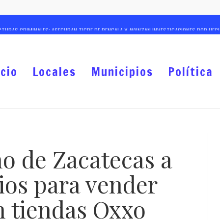
TURAS CRIMINALES; ASEGURAN TIGRE DE BENGALA Y AVANZAN INVESTIGACIONES POR HECHO
RSO DE VERANO PARA NIÑAS, NIÑOS Y ADOLESCENTES
 “SEMILLITAS” 99 POR CIENTO DE AVANCE EN PRIMERA ETAPA
icio
Locales
Municipios
Política
ARA REALIZAR ACCIONES DE LOCALIZACIÓN EN CERERESO VARONIL
ANADEROS, ANUNCIA GOBERNADOR DAVID MONREAL NUEVA ETAPA PARA FORTALECER AL CAM
, HOY NO PRIVA LA IMPUNIDAD EN ZACATECAS: GOBERNADOR DAVID MONREAL
LLONES DE PESOS, IMPULSA GOBERNADOR DAVID MONREAL A LA EDUCACIÓN COMO UNA DE S
o de Zacatecas a
ES GRATUITAS EN PERROS Y GATOS DURANTE EL MES DE AGOSTO
os para vender
n tiendas Oxxo