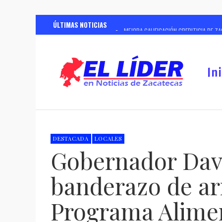
ÚLTIMAS NOTICIAS
MEJORA CALIFICACIÓN CREDITICIA DE Z
ANUNCIA GOBERNADOR DAVID MONREAL 
OPERACIÓN RASTRILLO DEBILITA ESTRUC
In
REALIZARÁ GOBIERNO DE ZACATECAS CU
REGISTRA CONSTRUCCIÓN DE CASA CUNA
RESPALDA SSP A MADRES BUSCADORAS P
ANTE MÁS DE 4 MIL PRODUCTORES Y G
DESTACADA
LOCALES
Gobernador Davi
CON REDUCCIÓN DE 97% EN HOMICIDIOS
banderazo de ar
Programa Alime