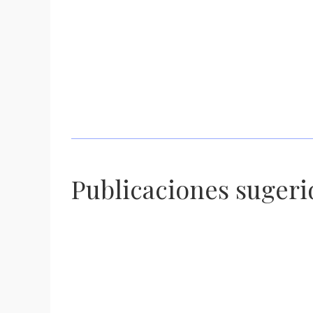
Operación Rastrillo debilita estructuras criminales;
aseguran tigre de bengala y avanzan investigaciones po
hechos del 18 de julio
Publicaciones sugeri