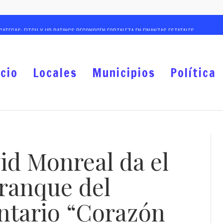
ACATECAS; FITCH Y HR RATINGS RECONOCEN FORTALEZA EN FINANZAS ESTATALES
CAMPAÑA ESTATAL PARA PREVENIR Y COMBATIR LA EXTORSIÓN EN EL CAMPO ZACATECANO
TURAS CRIMINALES; ASEGURAN TIGRE DE BENGALA Y AVANZAN INVESTIGACIONES POR HECHO
icio
Locales
Municipios
Política
RSO DE VERANO PARA NIÑAS, NIÑOS Y ADOLESCENTES
 “SEMILLITAS” 99 POR CIENTO DE AVANCE EN PRIMERA ETAPA
ARA REALIZAR ACCIONES DE LOCALIZACIÓN EN CERERESO VARONIL
ANADEROS, ANUNCIA GOBERNADOR DAVID MONREAL NUEVA ETAPA PARA FORTALECER AL CAM
d Monreal da el
, HOY NO PRIVA LA IMPUNIDAD EN ZACATECAS: GOBERNADOR DAVID MONREAL
ranque del
ntario “Corazón