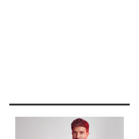
en Fresnillo
Agricultores zacatecanos reciben indemnización del Seguro
Agrícola Catastrófico