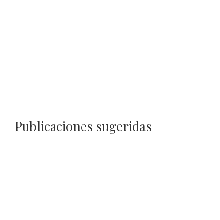
Autoridades estatales realizan búsqueda forense en
inmediaciones de mina El Bote
Publicaciones sugeridas