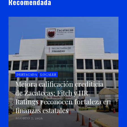
Recomendada
DESTACADA
LOCALES
Mejora calificación crediticia
de Zacatecas; Fitch y HR
Ratings reconocen fortaleza en
finanzas estatales
AGOSTO 7, 2026