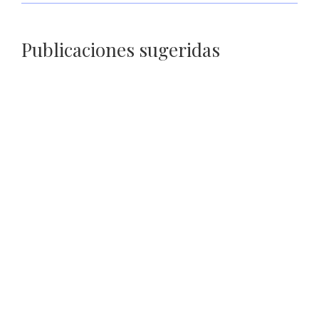
Publicaciones sugeridas
Secretaría de Seguridad impulsa alfabetización de personas
privadas de la libertad de Zacatecas