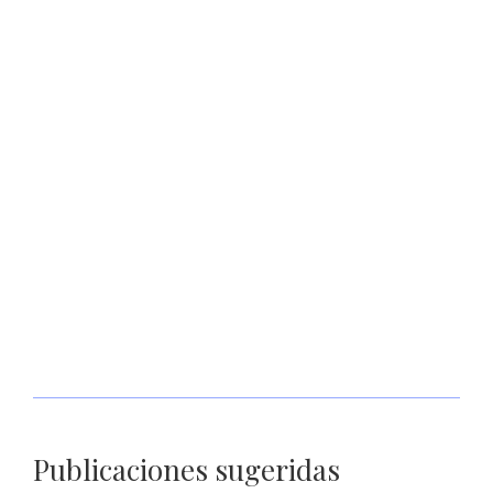
Continuará SSZ con esterilizaciones gratuitas en perros y
gatos durante el mes de agosto
Será Guadalupe el primer municipio en izar bandera blanca
en rescate de sus carreteras: Gobernador David Monreal
Publicaciones sugeridas