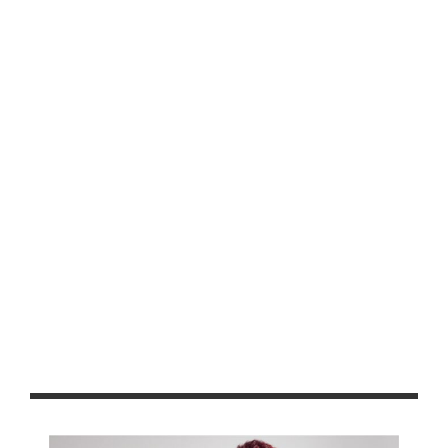
Zacatecas, en alerta permanente por coronavirus: Tello
Realizará Gobierno del Estado Coloquio Nacional Emblemas,
Literatura y Arte Fúnebre en Zacatecas