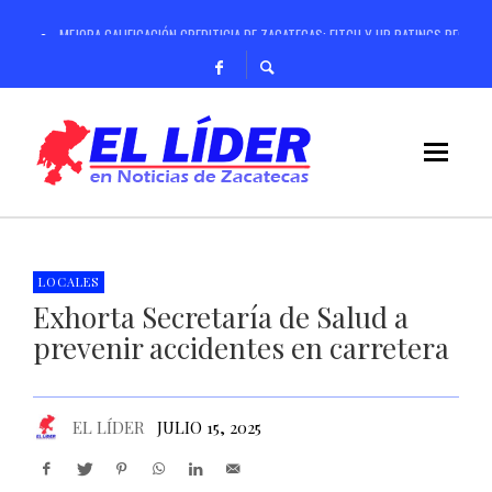
MEJORA CALIFICACIÓN CREDITICIA DE ZACATECAS; FITCH Y HR RATINGS RECONO
ANUNCIA GOBERNADOR DAVID MONREAL CAMPAÑA ESTATAL PARA PREVENIR Y CO
OPERACIÓN RASTRILLO DEBILITA ESTRUCTURAS CRIMINALES; ASEGURAN TIGRE D
REALIZARÁ GOBIERNO DE ZACATECAS CURSO DE VERANO PARA NIÑAS, NIÑOS Y 
REGISTRA CONSTRUCCIÓN DE CASA CUNA “SEMILLITAS” 99 POR CIENTO DE AVA
RESPALDA SSP A MADRES BUSCADORAS PARA REALIZAR ACCIONES DE LOCALIZAC
ANTE MÁS DE 4 MIL PRODUCTORES Y GANADEROS, ANUNCIA GOBERNADOR DAVID
LOCALES
Exhorta Secretaría de Salud a
CON REDUCCIÓN DE 97% EN HOMICIDIOS, HOY NO PRIVA LA IMPUNIDAD EN ZA
prevenir accidentes en carretera
EL LÍDER
JULIO 15, 2025