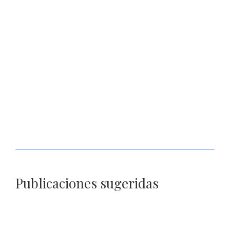
Realizará Gobierno de Zacatecas curso de verano para Niñas,
Niños y Adolescentes
Publicaciones sugeridas