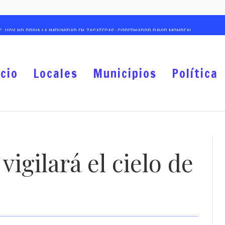
, HOY NO PRIVA LA IMPUNIDAD EN ZACATECAS: GOBERNADOR DAVID MONREAL
LLONES DE PESOS, IMPULSA GOBERNADOR DAVID MONREAL A LA EDUCACIÓN COMO UNA DE S
ES GRATUITAS EN PERROS Y GATOS DURANTE EL MES DE AGOSTO
icio
Locales
Municipios
Política
 EN IZAR BANDERA BLANCA EN RESCATE DE SUS CARRETERAS: GOBERNADOR DAVID MONREAL
E INTERCAMBIO CULTURAL DEL 29 FZFI 2026
NCHA DE FÚTBOL RÁPIDO EN JUCHIPILA
LISIS A FONDO SOBRE BACHILLERATO MILITARIZADO Y POLICIAL
igilará el cielo de
PAÑAS PERMANENTES DEL REGISTRO CIVIL DE APOYO A FAMILIAS, EN MUNICIPIOS