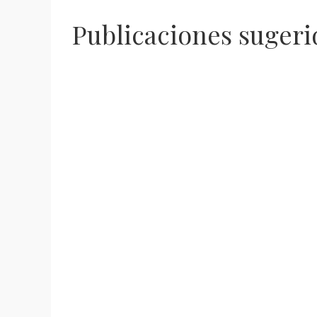
Publicaciones sugeri
Zacatecas registra 10 muertes por
Se recuperan d
COVID-19 y 37 casos nuevos
zacatecanos