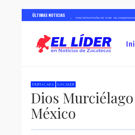
ÚLTIMAS NOTICIAS
CON REDUCCIÓN DE 97% EN HOMICIDIOS
CON INVERSIÓN SUPERIOR A 96 MIL MI
CONTINUARÁ SSZ CON ESTERILIZACION
In
SERÁ GUADALUPE EL PRIMER MUNICIPIO
GASTRONOMÍA INTERNACIONAL ENRIQUEC
REHABILITA GOBIERNO DE ZACATECAS CA
REALIZARÁ GOBIERNO DE ZACATECAS ANÁ
DESTACADA
LOCALES
Dios Murciélago v
CONTINÚA GOBIERNO DE ZACATECAS CAM
México