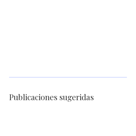
Respalda SSP a madres buscadoras para realizar acciones de
localización en CERERESO varonil
Publicaciones sugeridas