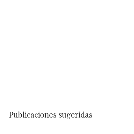
Presentará Sedif Obra de Teatro Musical “Cuentos de Ayer y
Hoy”
Publicaciones sugeridas